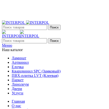
+7 (903) 395-18-33
г. Оренбург, Поляничко, 2а, режим работы 9:00 - 19:00, ежеднев
Поиск
Поиск
Меню
Наш каталог
Ламинат
Артвинил
Елочка
Кварцвинил SPC (Замковый)
ПВХ-плитка LVT (Клеевая)
Паркет
Линолеум
Двери
Услуги
Главная
О нас