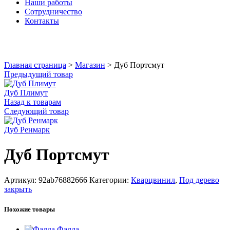
Наши работы
Сотрудничество
Контакты
Увеличить
Главная страница
>
Магазин
>
Дуб Портсмут
Предыдущий товар
Дуб Плимут
Назад к товарам
Следующий товар
Дуб Ренмарк
Дуб Портсмут
Артикул:
92ab76882666
Категории:
Кварцвинил
,
Под дерево
закрыть
Похожие товары
Фалда