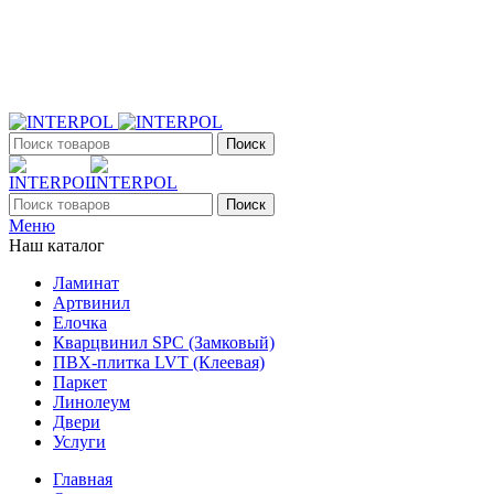
+7 (903) 395-18-33
г. Оренбург, Поляничко, 2а, режим работы 9:00 - 19:00,
ежедневно
Поиск
Поиск
Меню
Наш каталог
Ламинат
Артвинил
Елочка
Кварцвинил SPC (Замковый)
ПВХ-плитка LVT (Клеевая)
Паркет
Линолеум
Двери
Услуги
Главная