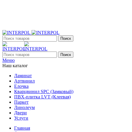
+7 (903) 395-18-33
г. Оренбург, Поляничко, 2а, режим работы 9:00 - 19:00,
ежедневно
Поиск
Поиск
Меню
Наш каталог
Ламинат
Артвинил
Елочка
Кварцвинил SPC (Замковый)
ПВХ-плитка LVT (Клеевая)
Паркет
Линолеум
Двери
Услуги
Главная