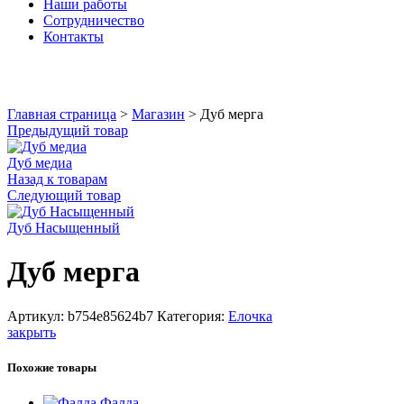
Наши работы
Сотрудничество
Контакты
Увеличить
Главная страница
>
Магазин
>
Дуб мерга
Предыдущий товар
Дуб медиа
Назад к товарам
Следующий товар
Дуб Насыщенный
Дуб мерга
Артикул:
b754e85624b7
Категория:
Елочка
закрыть
Похожие товары
Фалда