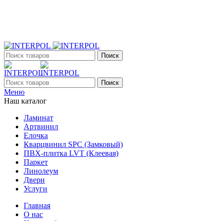
+7 (903) 395-18-33
г. Оренбург, Поляничко, 2а, режим работы 9:00 - 19:00, ежеднев
Поиск
Поиск
Меню
Наш каталог
Ламинат
Артвинил
Елочка
Кварцвинил SPC (Замковый)
ПВХ-плитка LVT (Клеевая)
Паркет
Линолеум
Двери
Услуги
Главная
О нас