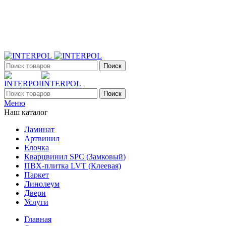
+7 (903) 395-18-33
г. Оренбург, Поляничко, 2а, режим работы 9:00 - 19:00,
ежедневно
Поиск
Поиск
Меню
Наш каталог
Ламинат
Артвинил
Елочка
Кварцвинил SPC (Замковый)
ПВХ-плитка LVT (Клеевая)
Паркет
Линолеум
Двери
Услуги
Главная