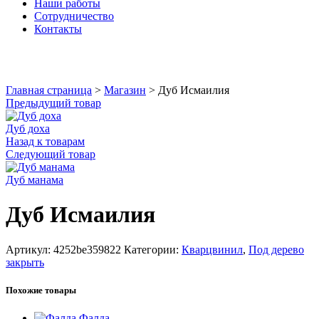
Наши работы
Сотрудничество
Контакты
Увеличить
Главная страница
>
Магазин
>
Дуб Исмаилия
Предыдущий товар
Дуб доха
Назад к товарам
Следующий товар
Дуб манама
Дуб Исмаилия
Артикул:
4252be359822
Категории:
Кварцвинил
,
Под дерево
закрыть
Похожие товары
Фалда