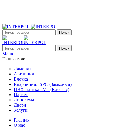
+7 (903) 395-18-33
г. Оренбург, Поляничко, 2а, режим работы 9:00 - 19:00, ежеднев
Поиск
Поиск
Меню
Наш каталог
Ламинат
Артвинил
Елочка
Кварцвинил SPC (Замковый)
ПВХ-плитка LVT (Клеевая)
Паркет
Линолеум
Двери
Услуги
Главная
О нас