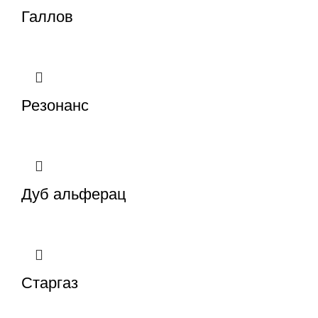
Галлов
Резонанс
Дуб альферац
Старгаз