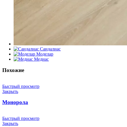
Сандалиас
Моделар
Медиас
Похожие
Быстрый просмотр
Закрыть
Монорола
Быстрый просмотр
Закрыть