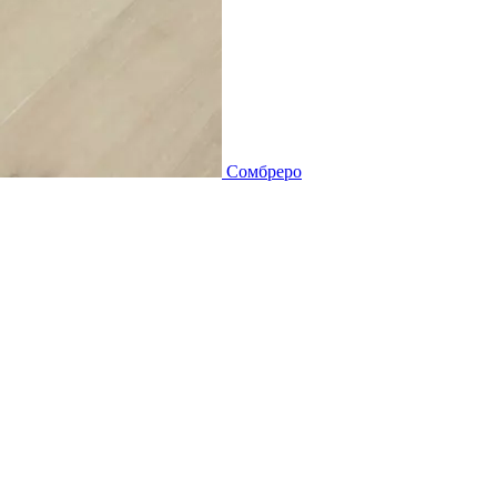
Сомбреро