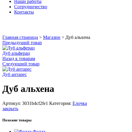
Наши работы
Сотрудничество
Контакты
Увеличить
Главная страница
>
Магазин
>
Дуб альхена
Предыдущий товар
Дуб альферац
Назад к товарам
Следующий товар
Дуб антарес
Дуб альхена
Артикул:
3031b4cf2fe1
Категория:
Елочка
закрыть
Похожие товары
Фалда