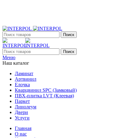
+7 (903) 395-18-33
г. Оренбург, Поляничко, 2а, режим работы 9:00 - 19:00, ежеднев
Поиск
Поиск
Меню
Наш каталог
Ламинат
Артвинил
Елочка
Кварцвинил SPC (Замковый)
ПВХ-плитка LVT (Клеевая)
Паркет
Линолеум
Двери
Услуги
Главная
О нас