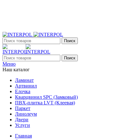
+7 (903) 395-18-33
г. Оренбург, Поляничко, 2а, режим работы 9:00 - 19:00,
ежедневно
Поиск
Поиск
Меню
Наш каталог
Ламинат
Артвинил
Елочка
Кварцвинил SPC (Замковый)
ПВХ-плитка LVT (Клеевая)
Паркет
Линолеум
Двери
Услуги
Главная