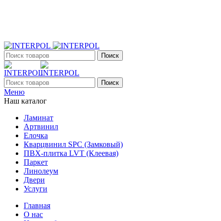
+7 (903) 395-18-33
г. Оренбург, Поляничко, 2а, режим работы 9:00 - 19:00, ежеднев
Поиск
Поиск
Меню
Наш каталог
Ламинат
Артвинил
Елочка
Кварцвинил SPC (Замковый)
ПВХ-плитка LVT (Клеевая)
Паркет
Линолеум
Двери
Услуги
Главная
О нас