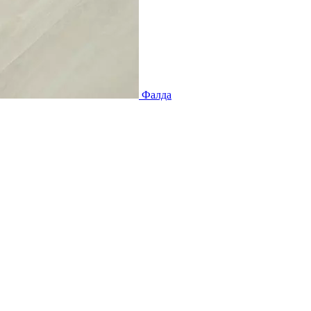
Фалда