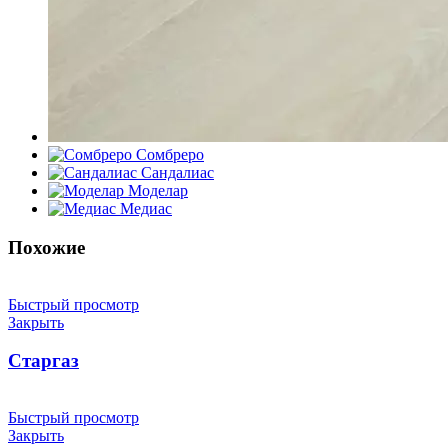
Сомбреро
Сандалиас
Моделар
Медиас
Похожие
Быстрый просмотр
Закрыть
Старгаз
Быстрый просмотр
Закрыть