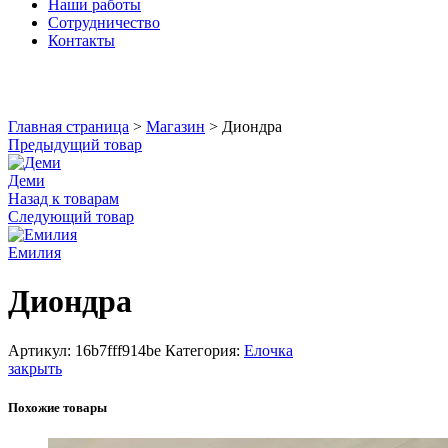
Наши работы
Сотрудничество
Контакты
Увеличить
Главная страница
>
Магазин
>
Диондра
Предыдущий товар
Деми
Назад к товарам
Следующий товар
Емилия
Диондра
Артикул:
16b7fff914be
Категория:
Елочка
закрыть
Похожие товары