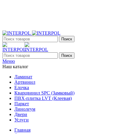
+7 (903) 395-18-33
г. Оренбург, Поляничко, 2а, режим работы 9:00 - 19:00,
ежедневно
Поиск
Поиск
Меню
Наш каталог
Ламинат
Артвинил
Елочка
Кварцвинил SPC (Замковый)
ПВХ-плитка LVT (Клеевая)
Паркет
Линолеум
Двери
Услуги
Главная