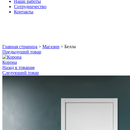
Наши работы
Сотрудничество
Контакты
Увеличить
Главная страница
>
Магазин
>
Белла
Предыдущий товар
Корона
Назад к товарам
Следующий товар