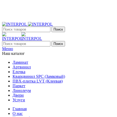
+7 (903) 395-18-33
г. Оренбург, Поляничко, 2а, режим работы 9:00 - 19:00, ежеднев
Поиск
Поиск
Меню
Наш каталог
Ламинат
Артвинил
Елочка
Кварцвинил SPC (Замковый)
ПВХ-плитка LVT (Клеевая)
Паркет
Линолеум
Двери
Услуги
Главная
О нас