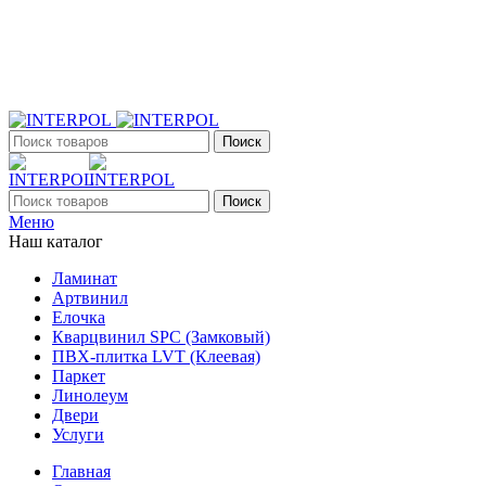
+7 (903) 395-18-33
г. Оренбург, Поляничко, 2а, режим работы 9:00 - 19:00,
ежедневно
Поиск
Поиск
Меню
Наш каталог
Ламинат
Артвинил
Елочка
Кварцвинил SPC (Замковый)
ПВХ-плитка LVT (Клеевая)
Паркет
Линолеум
Двери
Услуги
Главная