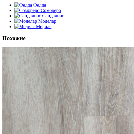
Фалда
Сомбреро
Сандалиас
Моделар
Медиас
Похожие