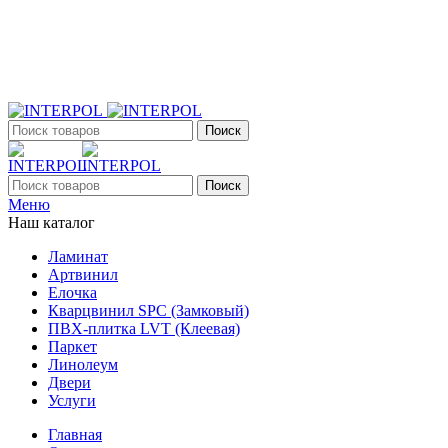
+7 (903) 395-18-33
г. Оренбург, Поляничко, 2а, режим работы 9:00 - 19:00,
ежедневно
Поиск
Поиск
Меню
Наш каталог
Ламинат
Артвинил
Елочка
Кварцвинил SPC (Замковый)
ПВХ-плитка LVT (Клеевая)
Паркет
Линолеум
Двери
Услуги
Главная