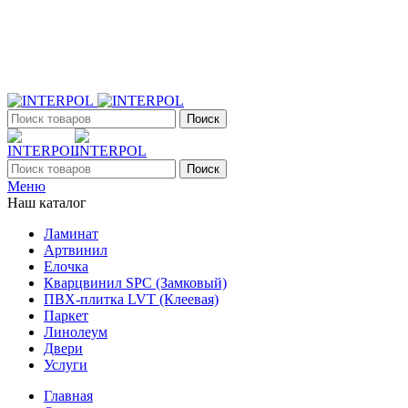
+7 (903) 395-18-33
г. Оренбург, Поляничко, 2а, режим работы 9:00 - 19:00,
ежедневно
Поиск
Поиск
Меню
Наш каталог
Ламинат
Артвинил
Елочка
Кварцвинил SPC (Замковый)
ПВХ-плитка LVT (Клеевая)
Паркет
Линолеум
Двери
Услуги
Главная