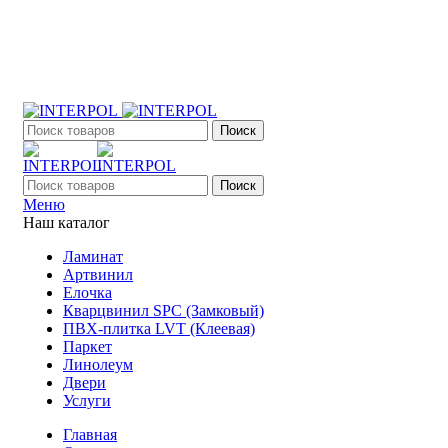
+7 (903) 395-18-33
г. Оренбург, Поляничко, 2а, режим работы 9:00 - 19:00,
ежедневно
Поиск
Поиск
Меню
Наш каталог
Ламинат
Артвинил
Елочка
Кварцвинил SPC (Замковый)
ПВХ-плитка LVT (Клеевая)
Паркет
Линолеум
Двери
Услуги
Главная