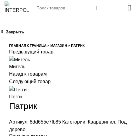
Закрыть
Закрыть
Закрыть
Закрыть
Увеличить
ГЛАВНАЯ СТРАНИЦА
>
МАГАЗИН
>
ПАТРИК
Предыдущий товар
Мигель
Назад к товарам
Следующий товар
Пегги
Патрик
Артикул:
8dd655e7fb85
Категории:
Кварцвинил
,
Под
дерево