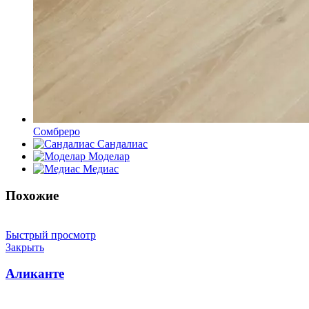
Сомбреро
Сандалиас
Моделар
Медиас
Похожие
Быстрый просмотр
Закрыть
Аликанте