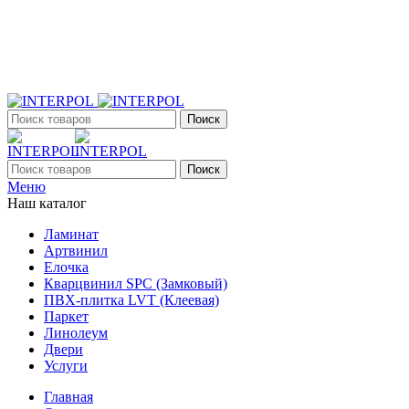
+7 (903) 395-18-33
г. Оренбург, Поляничко, 2а, режим работы 9:00 - 19:00,
ежедневно
Поиск
Поиск
Меню
Наш каталог
Ламинат
Артвинил
Елочка
Кварцвинил SPC (Замковый)
ПВХ-плитка LVT (Клеевая)
Паркет
Линолеум
Двери
Услуги
Главная