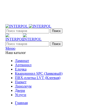
+7 (903) 395-18-33
г. Оренбург, Поляничко, 2а, режим работы 9:00 - 19:00,
ежедневно
Поиск
Поиск
Меню
Наш каталог
Ламинат
Артвинил
Елочка
Кварцвинил SPC (Замковый)
ПВХ-плитка LVT (Клеевая)
Паркет
Линолеум
Двери
Услуги
Главная