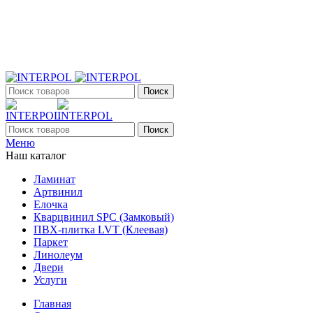
+7 (903) 395-18-33
г. Оренбург, Поляничко, 2а, режим работы 9:00 - 19:00,
ежедневно
Поиск
Поиск
Меню
Наш каталог
Ламинат
Артвинил
Елочка
Кварцвинил SPC (Замковый)
ПВХ-плитка LVT (Клеевая)
Паркет
Линолеум
Двери
Услуги
Главная