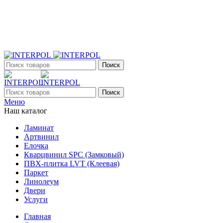
+7 (903) 395-18-33
г. Оренбург, Поляничко, 2а, режим работы 9:00 - 19:00,
ежедневно
Поиск
Поиск
Меню
Наш каталог
Ламинат
Артвинил
Елочка
Кварцвинил SPC (Замковый)
ПВХ-плитка LVT (Клеевая)
Паркет
Линолеум
Двери
Услуги
Главная