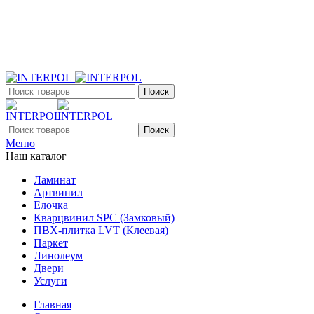
+7 (903) 395-18-33
г. Оренбург, Поляничко, 2а, режим работы 9:00 - 19:00,
ежедневно
Поиск
Поиск
Меню
Наш каталог
Ламинат
Артвинил
Елочка
Кварцвинил SPC (Замковый)
ПВХ-плитка LVT (Клеевая)
Паркет
Линолеум
Двери
Услуги
Главная