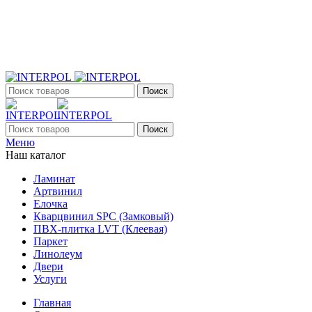
+7 (903) 395-18-33
г. Оренбург, Поляничко, 2а, режим работы 9:00 - 19:00,
ежедневно
Поиск
Поиск
Меню
Наш каталог
Ламинат
Артвинил
Елочка
Кварцвинил SPC (Замковый)
ПВХ-плитка LVT (Клеевая)
Паркет
Линолеум
Двери
Услуги
Главная