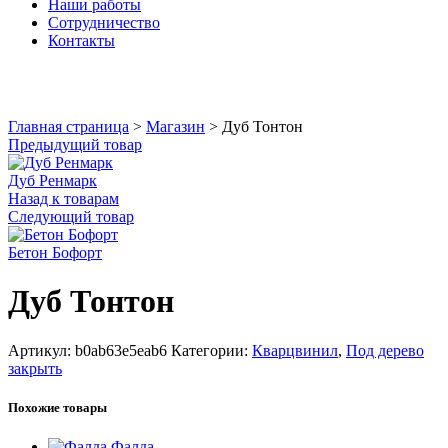
Наши работы
Сотрудничество
Контакты
Увеличить
Главная страница
>
Магазин
>
Дуб Тонтон
Предыдущий товар
Дуб Ренмарк
Назад к товарам
Следующий товар
Бетон Бофорт
Дуб Тонтон
Артикул:
b0ab63e5eab6
Категории:
Кварцвинил
,
Под дерево
закрыть
Похожие товары
Фалда