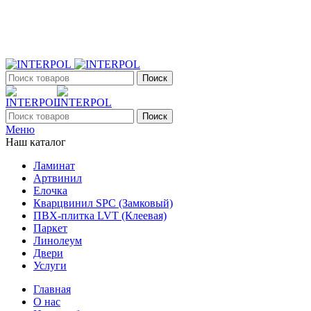
+7 (903) 395-18-33
г. Оренбург, Поляничко, 2а, режим работы 9:00 - 19:00, ежеднев
Поиск
Поиск
Меню
Наш каталог
Ламинат
Артвинил
Елочка
Кварцвинил SPC (Замковый)
ПВХ-плитка LVT (Клеевая)
Паркет
Линолеум
Двери
Услуги
Главная
О нас