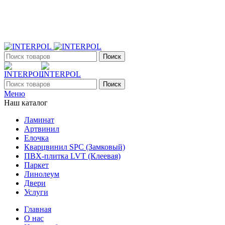
+7 (903) 395-18-33
г. Оренбург, Поляничко, 2а, режим работы 9:00 - 19:00, ежеднев
Поиск
Поиск
Меню
Наш каталог
Ламинат
Артвинил
Елочка
Кварцвинил SPC (Замковый)
ПВХ-плитка LVT (Клеевая)
Паркет
Линолеум
Двери
Услуги
Главная
О нас