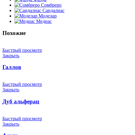
Сомбреро
Сандалиас
Моделар
Медиас
Похожие
Быстрый просмотр
Закрыть
Галлов
Быстрый просмотр
Закрыть
Дуб альферац
Быстрый просмотр
Закрыть