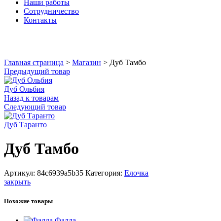
Наши работы
Сотрудничество
Контакты
Увеличить
Главная страница
>
Магазин
>
Дуб Тамбо
Предыдущий товар
Дуб Ольбия
Назад к товарам
Следующий товар
Дуб Таранто
Дуб Тамбо
Артикул:
84c6939a5b35
Категория:
Елочка
закрыть
Похожие товары
Фалда