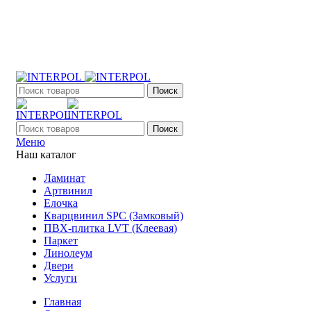
+7 (903) 395-18-33
г. Оренбург, Поляничко, 2а, режим работы 9:00 - 19:00,
ежедневно
Поиск
Поиск
Меню
Наш каталог
Ламинат
Артвинил
Елочка
Кварцвинил SPC (Замковый)
ПВХ-плитка LVT (Клеевая)
Паркет
Линолеум
Двери
Услуги
Главная