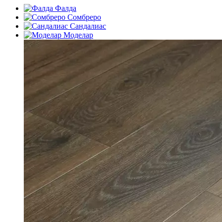
Фалда
Сомбреро
Сандалиас
Моделар