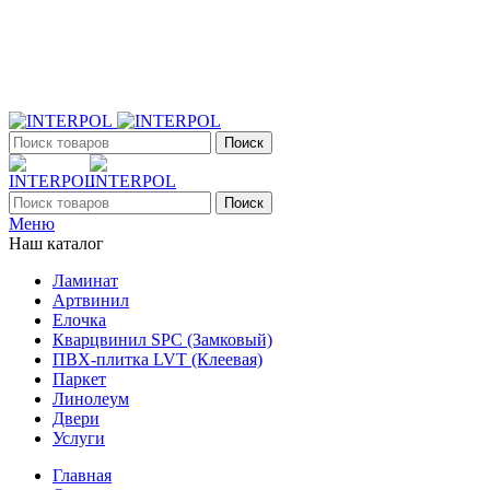
+7 (903) 395-18-33
г. Оренбург, Поляничко, 2а, режим работы 9:00 - 19:00,
ежедневно
Поиск
Поиск
Меню
Наш каталог
Ламинат
Артвинил
Елочка
Кварцвинил SPC (Замковый)
ПВХ-плитка LVT (Клеевая)
Паркет
Линолеум
Двери
Услуги
Главная