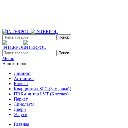
+7 (903) 395-18-33
г. Оренбург, Поляничко, 2а, режим работы 9:00 - 19:00,
ежедневно
Поиск
Поиск
Меню
Наш каталог
Ламинат
Артвинил
Елочка
Кварцвинил SPC (Замковый)
ПВХ-плитка LVT (Клеевая)
Паркет
Линолеум
Двери
Услуги
Главная