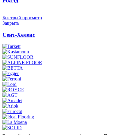
Роалд
Быстрый просмотр
Закрыть
Сент-Хеленс