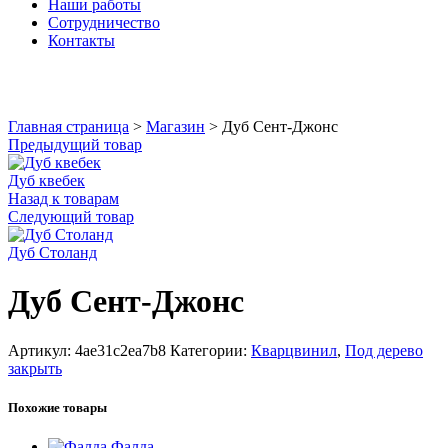
Наши работы
Сотрудничество
Контакты
Увеличить
Главная страница
>
Магазин
>
Дуб Сент-Джонс
Предыдущий товар
Дуб квебек
Назад к товарам
Следующий товар
Дуб Столанд
Дуб Сент-Джонс
Артикул:
4ae31c2ea7b8
Категории:
Кварцвинил
,
Под дерево
закрыть
Похожие товары
Фалда