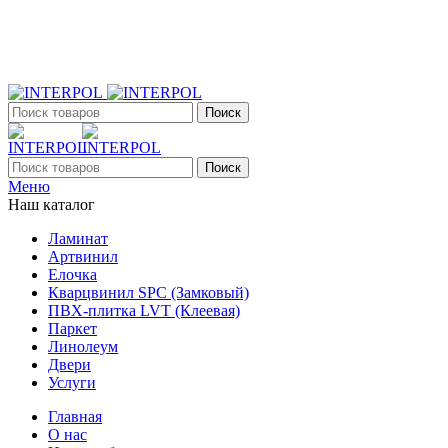
+7 (903) 395-18-33
г. Оренбург, Поляничко, 2а, режим работы 9:00 - 19:00, ежеднев
Поиск
Поиск
Меню
Наш каталог
Ламинат
Артвинил
Елочка
Кварцвинил SPC (Замковый)
ПВХ-плитка LVT (Клеевая)
Паркет
Линолеум
Двери
Услуги
Главная
О нас