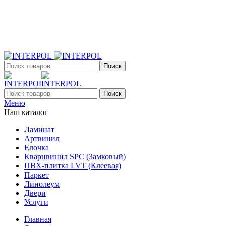
+7 (903) 395-18-33
г. Оренбург, Поляничко, 2а, режим работы 9:00 - 19:00,
ежедневно
Поиск
Поиск
Меню
Наш каталог
Ламинат
Артвинил
Елочка
Кварцвинил SPC (Замковый)
ПВХ-плитка LVT (Клеевая)
Паркет
Линолеум
Двери
Услуги
Главная