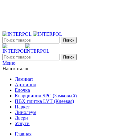
+7 (903) 395-18-33
г. Оренбург, Поляничко, 2а, режим работы 9:00 - 19:00,
ежедневно
Поиск
Поиск
Меню
Наш каталог
Ламинат
Артвинил
Елочка
Кварцвинил SPC (Замковый)
ПВХ-плитка LVT (Клеевая)
Паркет
Линолеум
Двери
Услуги
Главная