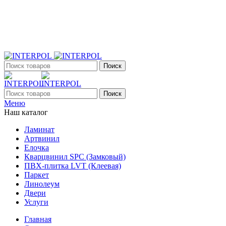
+7 (903) 395-18-33
г. Оренбург, Поляничко, 2а, режим работы 9:00 - 19:00,
ежедневно
Поиск
Поиск
Меню
Наш каталог
Ламинат
Артвинил
Елочка
Кварцвинил SPC (Замковый)
ПВХ-плитка LVT (Клеевая)
Паркет
Линолеум
Двери
Услуги
Главная