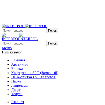
+7 (903) 395-18-33
г. Оренбург, Поляничко, 2а, режим работы 9:00 - 19:00,
ежедневно
Поиск
Поиск
Меню
Наш каталог
Ламинат
Артвинил
Елочка
Кварцвинил SPC (Замковый)
ПВХ-плитка LVT (Клеевая)
Паркет
Линолеум
Двери
Услуги
Главная