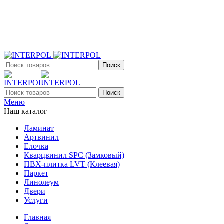
+7 (903) 395-18-33
г. Оренбург, Поляничко, 2а, режим работы 9:00 - 19:00,
ежедневно
Поиск
Поиск
Меню
Наш каталог
Ламинат
Артвинил
Елочка
Кварцвинил SPC (Замковый)
ПВХ-плитка LVT (Клеевая)
Паркет
Линолеум
Двери
Услуги
Главная