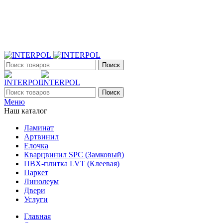
+7 (903) 395-18-33
г. Оренбург, Поляничко, 2а, режим работы 9:00 - 19:00,
ежедневно
Поиск
Поиск
Меню
Наш каталог
Ламинат
Артвинил
Елочка
Кварцвинил SPC (Замковый)
ПВХ-плитка LVT (Клеевая)
Паркет
Линолеум
Двери
Услуги
Главная