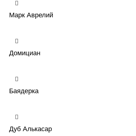
Марк Аврелий
Домициан
Баядерка
Дуб Алькасар