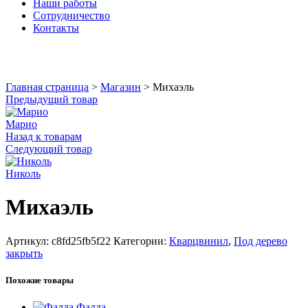
Наши работы
Сотрудничество
Контакты
Увеличить
Главная страница
>
Магазин
>
Михаэль
Предыдущий товар
Марио
Назад к товарам
Следующий товар
Николь
Михаэль
Артикул:
c8fd25fb5f22
Категории:
Кварцвинил
,
Под дерево
закрыть
Похожие товары
Фалда