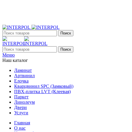
+7 (903) 395-18-33
г. Оренбург, Поляничко, 2а, режим работы 9:00 - 19:00, ежеднев
Поиск
Поиск
Меню
Наш каталог
Ламинат
Артвинил
Елочка
Кварцвинил SPC (Замковый)
ПВХ-плитка LVT (Клеевая)
Паркет
Линолеум
Двери
Услуги
Главная
О нас