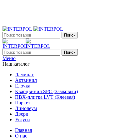
+7 (903) 395-18-33
г. Оренбург, Поляничко, 2а, режим работы 9:00 - 19:00, ежеднев
Поиск
Поиск
Меню
Наш каталог
Ламинат
Артвинил
Елочка
Кварцвинил SPC (Замковый)
ПВХ-плитка LVT (Клеевая)
Паркет
Линолеум
Двери
Услуги
Главная
О нас