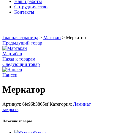
Наши работы
Сотрудничество
Контакты
Увеличить
Главная страница
>
Магазин
>
Меркатор
Предыдущий товар
Мартабан
Назад к товарам
Следующий товар
Нансен
Меркатор
Артикул:
6fe96b3865ef
Категория:
Ламинат
закрыть
Похожие товары
Фалда