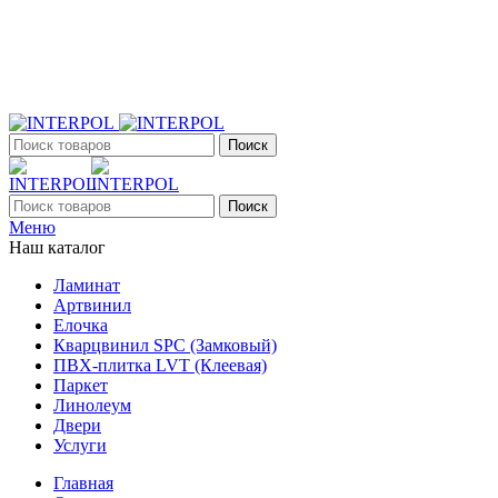
+7 (903) 395-18-33
г. Оренбург, Поляничко, 2а, режим работы 9:00 - 19:00,
ежедневно
Поиск
Поиск
Меню
Наш каталог
Ламинат
Артвинил
Елочка
Кварцвинил SPC (Замковый)
ПВХ-плитка LVT (Клеевая)
Паркет
Линолеум
Двери
Услуги
Главная