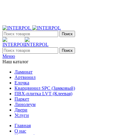
+7 (903) 395-18-33
г. Оренбург, Поляничко, 2а, режим работы 9:00 - 19:00, ежеднев
Поиск
Поиск
Меню
Наш каталог
Ламинат
Артвинил
Елочка
Кварцвинил SPC (Замковый)
ПВХ-плитка LVT (Клеевая)
Паркет
Линолеум
Двери
Услуги
Главная
О нас