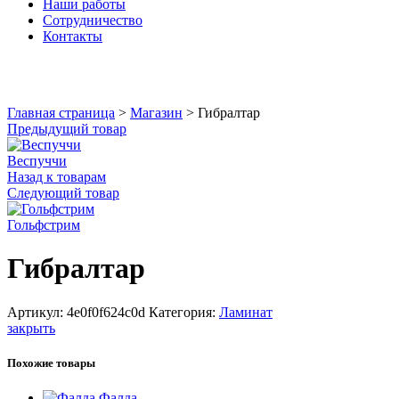
Наши работы
Сотрудничество
Контакты
Увеличить
Главная страница
>
Магазин
>
Гибралтар
Предыдущий товар
Веспуччи
Назад к товарам
Следующий товар
Гольфстрим
Гибралтар
Артикул:
4e0f0f624c0d
Категория:
Ламинат
закрыть
Похожие товары
Фалда