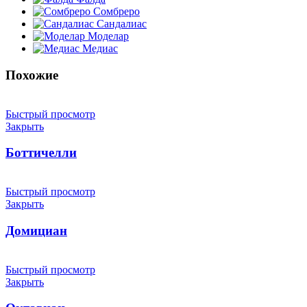
Сомбреро
Сандалиас
Моделар
Медиас
Похожие
Быстрый просмотр
Закрыть
Боттичелли
Быстрый просмотр
Закрыть
Домициан
Быстрый просмотр
Закрыть