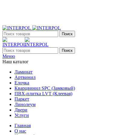
+7 (903) 395-18-33
г. Оренбург, Поляничко, 2а, режим работы 9:00 - 19:00, ежеднев
Поиск
Поиск
Меню
Наш каталог
Ламинат
Артвинил
Елочка
Кварцвинил SPC (Замковый)
ПВХ-плитка LVT (Клеевая)
Паркет
Линолеум
Двери
Услуги
Главная
О нас