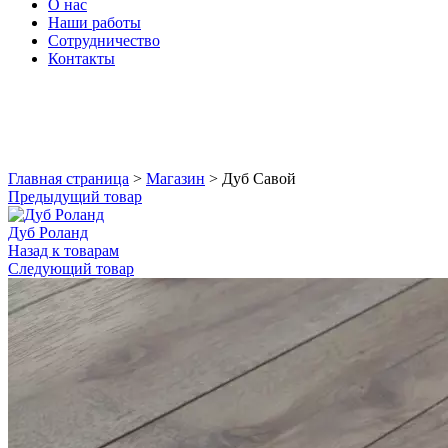
О нас
Наши работы
Сотрудничество
Контакты
Увеличить
Главная страница
>
Магазин
>
Дуб Савой
Предыдущий товар
Дуб Роланд
Назад к товарам
Следующий товар