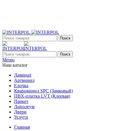
+7 (903) 395-18-33
г. Оренбург, Поляничко, 2а, режим работы 9:00 - 19:00,
ежедневно
Поиск
Поиск
Меню
Наш каталог
Ламинат
Артвинил
Елочка
Кварцвинил SPC (Замковый)
ПВХ-плитка LVT (Клеевая)
Паркет
Линолеум
Двери
Услуги
Главная