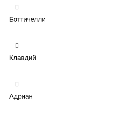
Боттичелли
Клавдий
Адриан