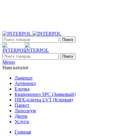
+7 (903) 395-18-33
г. Оренбург, Поляничко, 2а, режим работы 9:00 - 19:00,
ежедневно
Поиск
Поиск
Меню
Наш каталог
Ламинат
Артвинил
Елочка
Кварцвинил SPC (Замковый)
ПВХ-плитка LVT (Клеевая)
Паркет
Линолеум
Двери
Услуги
Главная