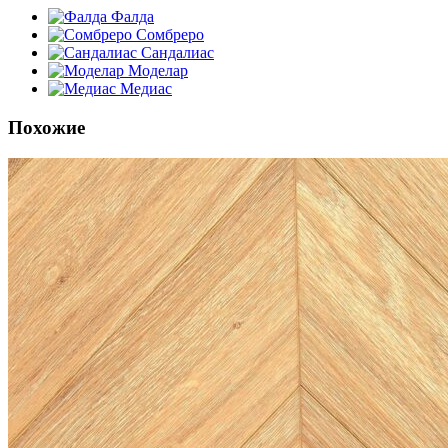
Фалда
Сомбреро
Сандалиас
Моделар
Медиас
Похожие