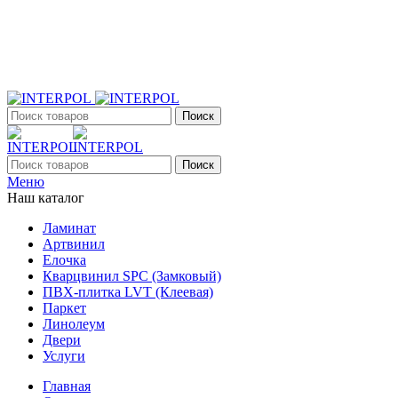
+7 (903) 395-18-33
г. Оренбург, Поляничко, 2а, режим работы 9:00 - 19:00,
ежедневно
Поиск
Поиск
Меню
Наш каталог
Ламинат
Артвинил
Елочка
Кварцвинил SPC (Замковый)
ПВХ-плитка LVT (Клеевая)
Паркет
Линолеум
Двери
Услуги
Главная