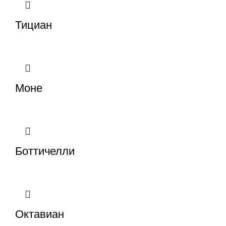
Тициан
Моне
Боттичелли
Октавиан