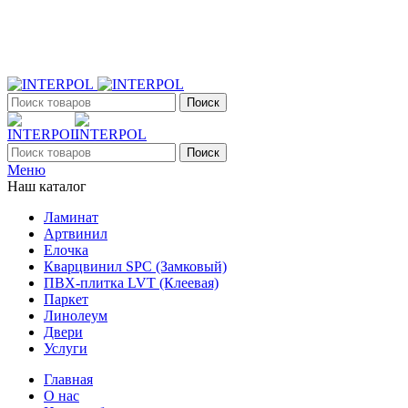
+7 (903) 395-18-33
г. Оренбург, Поляничко, 2а, режим работы 9:00 - 19:00, ежеднев
Поиск
Поиск
Меню
Наш каталог
Ламинат
Артвинил
Елочка
Кварцвинил SPC (Замковый)
ПВХ-плитка LVT (Клеевая)
Паркет
Линолеум
Двери
Услуги
Главная
О нас