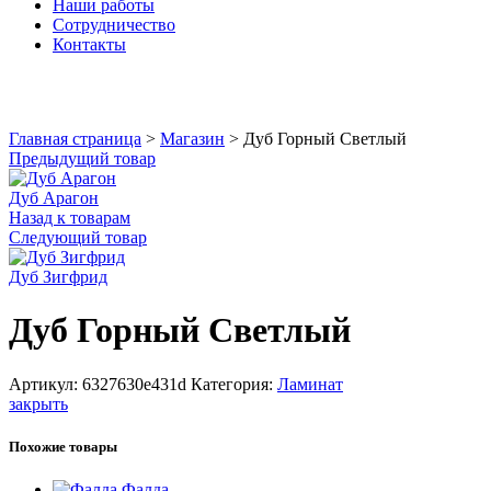
Наши работы
Сотрудничество
Контакты
Увеличить
Главная страница
>
Магазин
>
Дуб Горный Светлый
Предыдущий товар
Дуб Арагон
Назад к товарам
Следующий товар
Дуб Зигфрид
Дуб Горный Светлый
Артикул:
6327630e431d
Категория:
Ламинат
закрыть
Похожие товары
Фалда