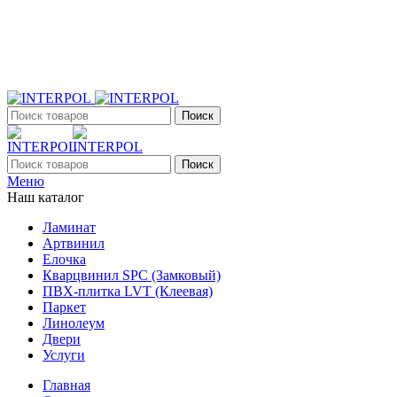
+7 (903) 395-18-33
г. Оренбург, Поляничко, 2а, режим работы 9:00 - 19:00,
ежедневно
Поиск
Поиск
Меню
Наш каталог
Ламинат
Артвинил
Елочка
Кварцвинил SPC (Замковый)
ПВХ-плитка LVT (Клеевая)
Паркет
Линолеум
Двери
Услуги
Главная