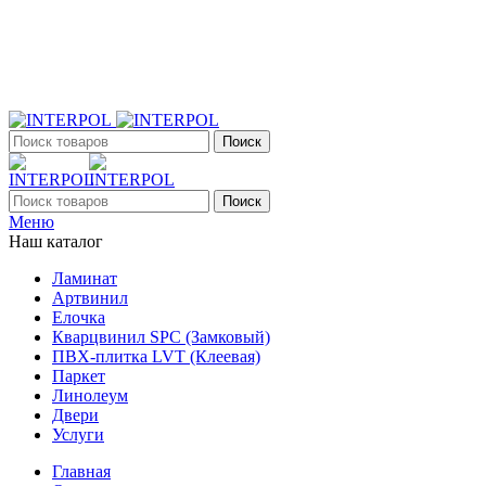
+7 (903) 395-18-33
г. Оренбург, Поляничко, 2а, режим работы 9:00 - 19:00,
ежедневно
Поиск
Поиск
Меню
Наш каталог
Ламинат
Артвинил
Елочка
Кварцвинил SPC (Замковый)
ПВХ-плитка LVT (Клеевая)
Паркет
Линолеум
Двери
Услуги
Главная