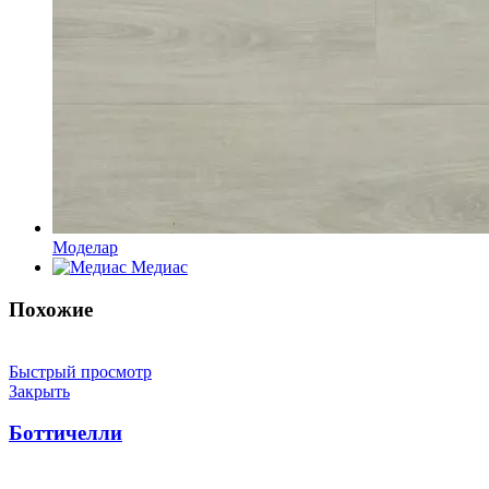
Моделар
Медиас
Похожие
Быстрый просмотр
Закрыть
Боттичелли