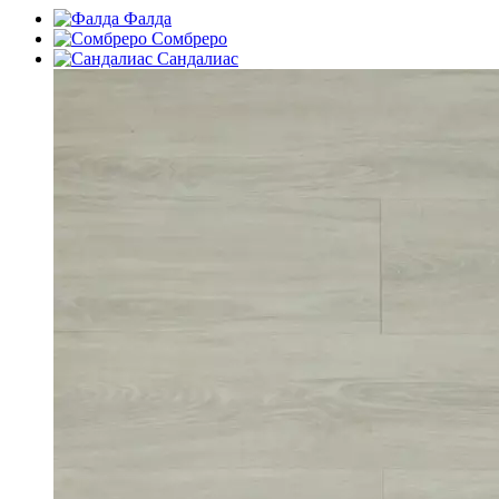
Фалда
Сомбреро
Сандалиас