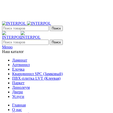
+7 (903) 395-18-33
г. Оренбург, Поляничко, 2а, режим работы 9:00 - 19:00, ежеднев
Поиск
Поиск
Меню
Наш каталог
Ламинат
Артвинил
Елочка
Кварцвинил SPC (Замковый)
ПВХ-плитка LVT (Клеевая)
Паркет
Линолеум
Двери
Услуги
Главная
О нас