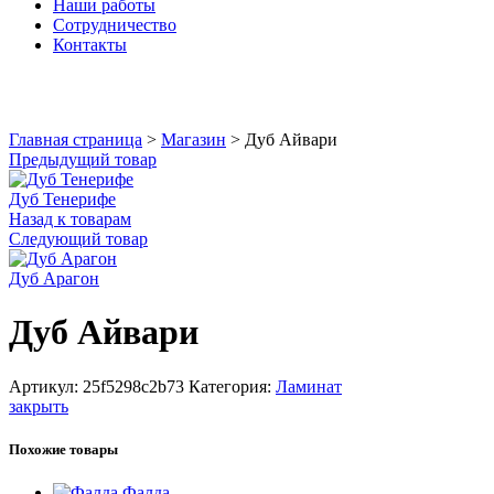
Наши работы
Сотрудничество
Контакты
Увеличить
Главная страница
>
Магазин
>
Дуб Айвари
Предыдущий товар
Дуб Тенерифе
Назад к товарам
Следующий товар
Дуб Арагон
Дуб Айвари
Артикул:
25f5298c2b73
Категория:
Ламинат
закрыть
Похожие товары
Фалда